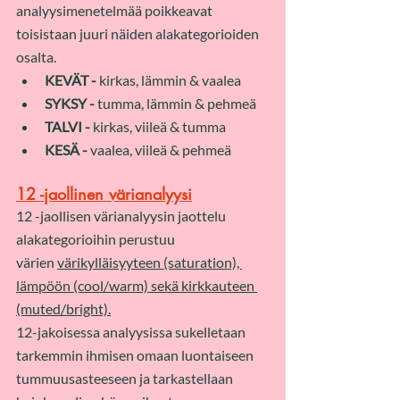
analyysimenetelmää poikkeavat 
toisistaan juuri näiden alakategorioiden 
osalta. 
KEVÄT - 
kirkas, lämmin & vaalea
SYKSY - 
tumma, lämmin & pehmeä
TALVI - 
kirkas, viileä & tumma
KESÄ - 
vaalea, viileä & pehmeä
12 -jaollinen värianalyysi
12 -jaollisen värianalyysin jaottelu 
alakategorioihin perustuu 
värien 
värikylläisyyteen (saturation), 
lämpöön (cool/warm) sekä kirkkauteen 
(muted/bright).
12-jakoisessa analyysissa sukelletaan 
tarkemmin ihmisen omaan luontaiseen 
tummuusasteeseen ja tarkastellaan 