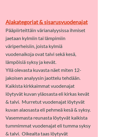
Alakategoriat & sisarusvuodenajat
Pääpiirteittäin värianalyysissa ihmiset 
jaetaan kylmiin tai lämpimiin 
väriperheisiin, joista kylmiä 
vuodenaikoja ovat talvi sekä kesä, 
lämpöisiä syksy ja kevät.​  
Yllä olevasta kuvasta näet miten 12-
jakoisen analyysin jaottelu tehdään.  
Kaikista kirkkaimmat vuodenajat 
löytyvät kuvan yläosasta eli kirkas kevät 
& talvi.  Murretut vuodenajat löytyvät 
kuvan alaosasta eli pehmeä kesä & syksy. 
Vasemmasta reunasta löytyvät kaikista 
tummimmat vuodenajat eli tumma syksy 
& talvi.  Oikealta taas löytyvät 