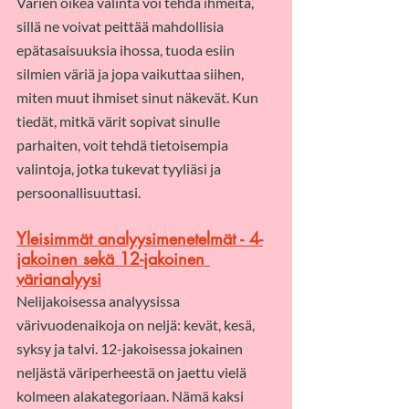
Värien oikea valinta voi tehdä ihmeitä, 
sillä ne voivat peittää mahdollisia 
epätasaisuuksia ihossa, tuoda esiin 
silmien väriä ja jopa vaikuttaa siihen, 
miten muut ihmiset sinut näkevät. Kun 
tiedät, mitkä värit sopivat sinulle 
parhaiten, voit tehdä tietoisempia 
valintoja, jotka tukevat tyyliäsi ja 
persoonallisuuttasi.
Yleisimmät analyysimenetelmät - 4-
jakoinen sekä 12-jakoinen 
värianalyysi
Nelijakoisessa analyysissa 
värivuodenaikoja on neljä: kevät, kesä, 
syksy ja talvi. 12-jakoisessa jokainen 
neljästä väriperheestä on jaettu vielä 
kolmeen alakategoriaan. Nämä kaksi 