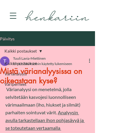
Päivitys
Kaikki postaukset
Tuuli Lavia-Miettinen
Kaikki postaukset
19.12.2024
2 min käytetty lukemiseen
Mistä värianalyysissa on
Värianalyysi
oikeastaan kyse?
Väriperheet
Värianalyysi on menetelmä, jolla 
selvitetään kasvojesi luonnolliseen 
värimaailmaan (iho, hiukset ja silmät) 
parhaiten sointuvat värit. 
Analyysin 
avulla tarkastellaan ihon pohjasävyä ja 
se toteutetaan vertaamalla 