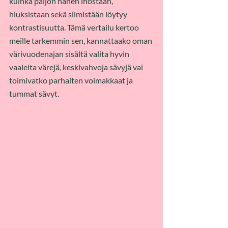
kuinka paljon hänen ihostaan, 
hiuksistaan sekä silmistään löytyy 
kontrastisuutta. Tämä vertailu kertoo 
meille tarkemmin sen, kannattaako oman 
värivuodenajan sisältä valita hyvin 
vaaleita värejä, keskivahvoja sävyjä vai 
toimivatko parhaiten voimakkaat ja 
tummat sävyt.