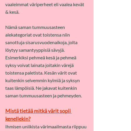
vaaleimmat väriperheet eli vaalea kevät 
& kesä.
Nämä saman tummuusasteen 
alekategoriat ovat toistensa niin 
sanottuja sisarusvuodenaikoja, jolta 
löytyy samantyyppisiä sävyjä. 
Esimerkiksi pehmeä kesä ja pehmeä 
syksy voivat lainata joitakin värejä 
toistensa paletista. Kesän värit ovat 
kuitenkin selvemmin kylmiä ja syksyn 
taas lämpöisiä. Ne jakavat kuitenkin 
saman tummuusasteen ja pehmeyden.
Mistä tietää mitkä värit sopii 
kenellekin?
Ihmisen uniikista värimaailmasta riippuu 