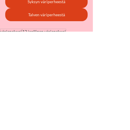
Syksyn väriperheestä
Talven väriperheestä
värianalyysi
12 jaollinen värianalyysi
4 jaollinen värianalyysi
Värianalyysi
Aiheeseen liittyvät päivitykset
Katso kaikki