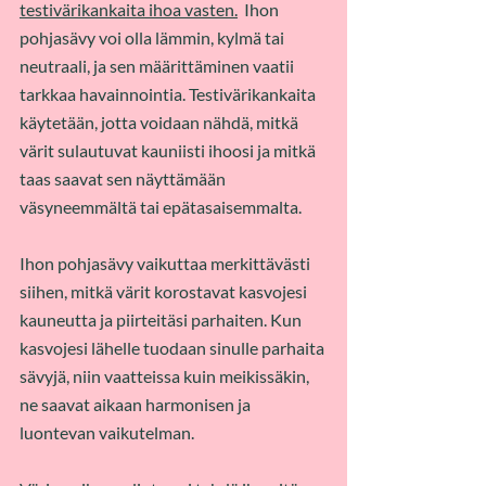
testivärikankaita ihoa vasten.
  Ihon 
pohjasävy voi olla lämmin, kylmä tai 
neutraali, ja sen määrittäminen vaatii 
tarkkaa havainnointia. Testivärikankaita 
käytetään, jotta voidaan nähdä, mitkä 
värit sulautuvat kauniisti ihoosi ja mitkä 
taas saavat sen näyttämään 
väsyneemmältä tai epätasaisemmalta.
Ihon pohjasävy vaikuttaa merkittävästi 
siihen, mitkä värit korostavat kasvojesi 
kauneutta ja piirteitäsi parhaiten. Kun 
kasvojesi lähelle tuodaan sinulle parhaita 
sävyjä, niin vaatteissa kuin meikissäkin, 
ne saavat aikaan harmonisen ja 
luontevan vaikutelman. 