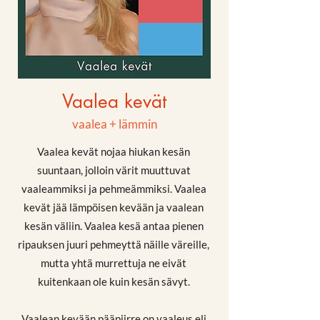
Vaalea kevät
vaalea + lämmin
Vaalea kevät nojaa hiukan kesän
suuntaan, jolloin värit muuttuvat
vaaleammiksi ja pehmeämmiksi. Vaalea
kevät jää lämpöisen kevään ja vaalean
kesän väliin. Vaalea kesä antaa pienen
ripauksen juuri pehmeyttä näille väreille,
mutta yhtä murrettuja ne eivät
kuitenkaan ole kuin kesän sävyt.
Vaalean kevään pääpiirre on vaaleus eli