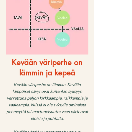
Kevään väriperhe on
lämmin ja kepeä
Kevään väriperhe on lämmin. Kevään
lämpöiset sävyt ovat kuitenkin syksyyn
verrattuna paljon kirkkaampia, raikkampia ja
vaaleampia. Niissä ei ole syksylle ominaista
pehmeyttä tai murtuneisuutta vaan värit ovat
eloisia ja puhtaita.
Kevään värejä kuvaaat sanat; vaaleus,