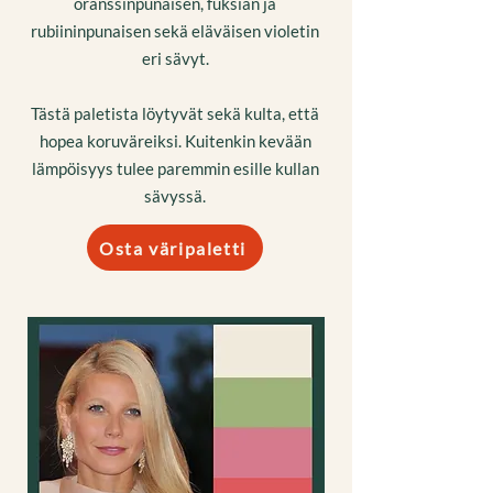
oranssinpunaisen, fuksian ja
rubiininpunaisen sekä eläväisen violetin
eri sävyt.
Tästä paletista löytyvät sekä kulta, että
hopea koruväreiksi. Kuitenkin kevään
lämpöisyys tulee paremmin esille kullan
sävyssä.
Osta väripaletti