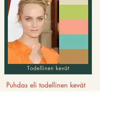
Puhdas eli todellinen kevät
kirkas + lämmin + vaalea
Todellinen eli puhdas kevät on lämmin,
vaalea ja kirkas. Sävyt ovat puhtaita ja
raikkaita. Siinä missä vaalea, lämmin ja
kirkas kevät saavat vaikutteita muilta